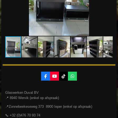
F
Y
T
W
a
o
i
h
c
u
k
a
e
T
T
t
Glaswerken Duval BV
b
u
o
s
o
b
k
A
📍 8940 Wervik (enkel op afspraak)
o
e
p
k
p
📍Zonnebeekeseweg 373 8900 Ieper (enkel op afspraak)
📞 +32 (0)476 70 93 74